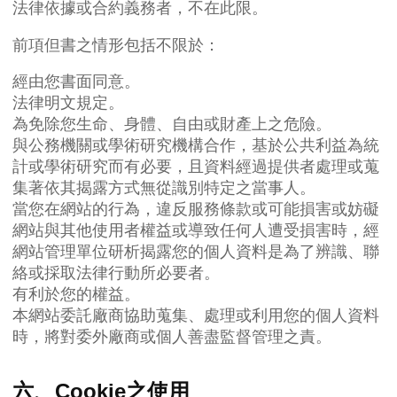
法律依據或合約義務者，不在此限。
前項但書之情形包括不限於：
經由您書面同意。
法律明文規定。
為免除您生命、身體、自由或財產上之危險。
與公務機關或學術研究機構合作，基於公共利益為統
計或學術研究而有必要，且資料經過提供者處理或蒐
集著依其揭露方式無從識別特定之當事人。
當您在網站的行為，違反服務條款或可能損害或妨礙
網站與其他使用者權益或導致任何人遭受損害時，經
網站管理單位研析揭露您的個人資料是為了辨識、聯
絡或採取法律行動所必要者。
有利於您的權益。
本網站委託廠商協助蒐集、處理或利用您的個人資料
時，將對委外廠商或個人善盡監督管理之責。
六、Cookie之使用