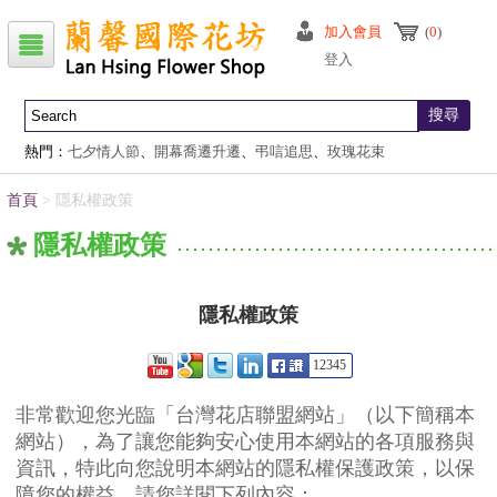
加入會員
(
0
)
登入
搜尋
熱門：
七夕情人節
、
開幕喬遷升遷
、
弔唁追思
、
玫瑰花束
首頁
> 隱私權政策
隱私權政策
隱私權政策
12345
非常歡迎您光臨「台灣花店聯盟網站」（以下簡稱本
網站），為了讓您能夠安心使用本網站的各項服務與
資訊，特此向您說明本網站的隱私權保護政策，以保
障您的權益，請您詳閱下列內容：