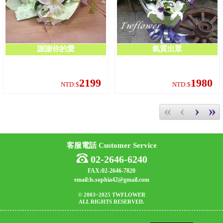
謝謝你的愛
氣質出眾
2199
1980
NTD:$
NTD:$
«
‹
›
»
客服電話 Customer Service
02-2646-6240
FAX:02-2646-7820
email:ls.sophia42@gmail.com
© 2003~2025 TWFLOWER
ALL RIGHTS RESERVED.