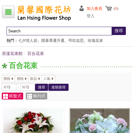
加入會員
(
0
)
登入
搜尋
熱門：
七夕情人節
、
開幕喬遷升遷
、
弔唁追思
、
玫瑰花束
浪漫花束館
>
百合花束
百合花束
價格
價格
新品
人氣
-
搜尋
進階搜尋
棋盤式
條列式