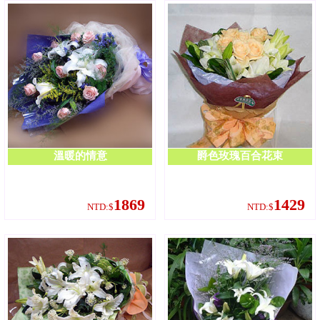
溫暖的情意
爵色玫瑰百合花束
1869
1429
NTD:$
NTD:$