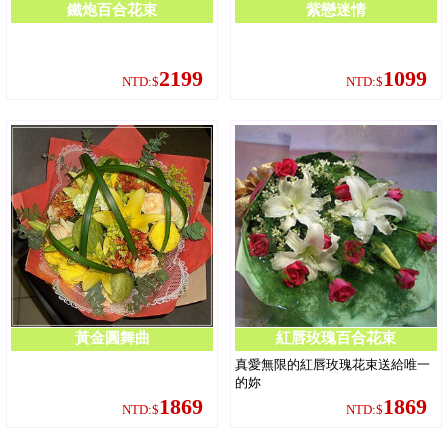
鐵炮百合花束
紫戀迷情
2199
1099
NTD:$
NTD:$
黃金圓舞曲
紅唇玫瑰百合花束
真愛無限的紅唇玫瑰花束送給唯一
的妳
1869
1869
NTD:$
NTD:$