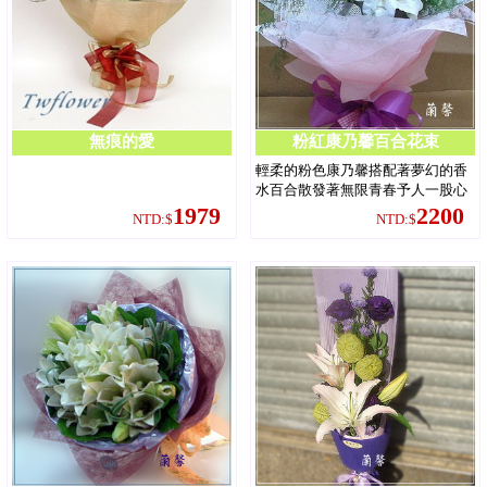
無痕的愛
粉紅康乃馨百合花束
輕柔的粉色康乃馨搭配著夢幻的香
水百合散發著無限青春予人一股心
曠神怡的清新感受。 適合生日禮物.
1979
2200
NTD:$
NTD:$
情人花禮.、祝賀、好友、結婚、父
親節、或母親節的最佳選擇。