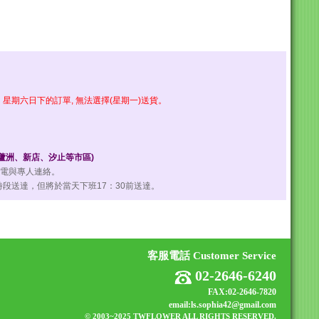
期六日下的訂單, 無法選擇(星期一)送貨。
、蘆洲、新店、汐止等市區)
來電與專人連絡。
段送達，但將於當天下班17：30前送達。
客服電話 Customer Service
02-2646-6240
FAX:02-2646-7820
email:ls.sophia42@gmail.com
© 2003~2025 TWFLOWER
ALL RIGHTS RESERVED.