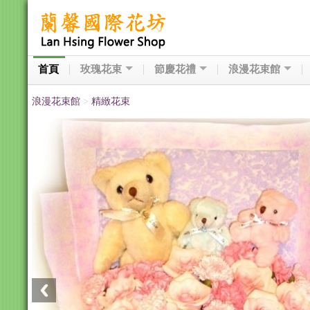
首頁
玫瑰花束
節慶花禮
浪漫花束館
浪漫花束館
>
精緻花束