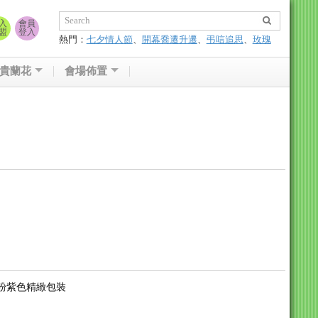
入
會員
盟
登入
熱門：
七夕情人節
、
開幕喬遷升遷
、
弔唁追思
、
玫瑰
花束
貴蘭花
會場佈置
:粉紫色精緻包裝