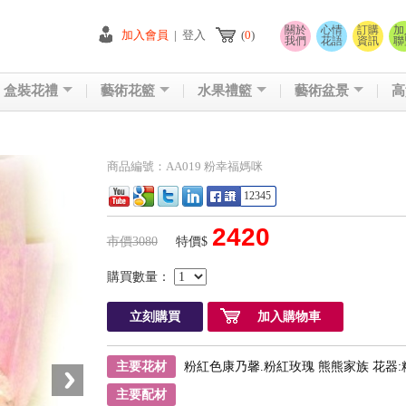
關於
心情
訂購
加
加入會員
|
登入
(
0
)
我們
花語
資訊
聯
盒裝花禮
藝術花籃
水果禮籃
藝術盆景
高
商品編號：AA019 粉幸福媽咪
12345
2420
市價3080
特價$
購買數量：
立刻購買
加入購物車
主要花材
粉紅色康乃馨.粉紅玫瑰 熊熊家族 花器
主要配材